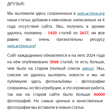
ДРУЗЬЯ!
Мы выложили здесь сохраненные в
web.archive.org
наши статьи, добавив к ним новые, написанные за 4
года отсутствия сайта. Увы, получить в архиве
удалось половину -
1420
статей из
2627
, но все
равно
м
ы очень признательны ресурсу
web.archive.org
!
Сайт каждодневно обновляется и н
а лето 2024 года
на нём опубликовано
3068
статей, то есть больше,
чем было на старом
(полный список
здесь
)
. Увы,
совсем не удалось выловить новости и мы не
публикуем здесь фотоальбомы - фотографии
сохранены, но без атрибуции, а это огромная работа,
так как на старом сайте было больше
46000
фотографий. Но самые ценные и качественные
фотографии мы вставили в новые статьи.