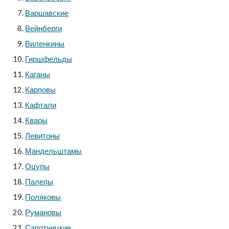
Варшавские
Вейнберги
Виленкины
Гиршфельды
Каганы
Карповы
Кафтали
Квары
Левитоны
Мандельштамы
Оцупы
Палепы
Поляковы
Румановы
Сапотницкие