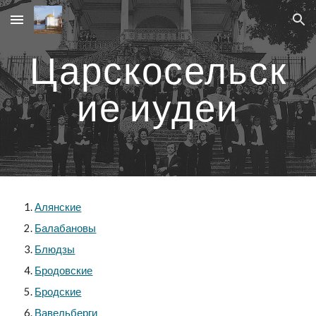
Skip to main content
Skip to navigation
Царскосельск
ие иудеи
Алянские
Балабановы
Блюдзы
Бродовские
Бродские
Вавельберги